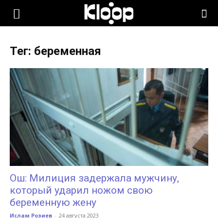
KLOOP.KG
Тег: беременная
—
Новости
Кыргызстана
Ош: Милиция задержала мужчину,
который ударил ножом свою
беременную жену
Ислам Розиев
-
24 августа 2023