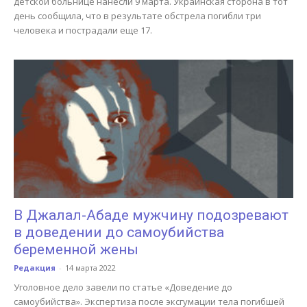
детской больнице нанесли 9 марта. Украинская сторона в тот
день сообщила, что в результате обстрела погибли три
человека и пострадали еще 17.
В Джалал-Абаде мужчину подозревают
в доведении до самоубийства
беременной жены
Редакция
-
14 марта 2022
Уголовное дело завели по статье «Доведение до
самоубийства». Экспертиза после эксгумации тела погибшей