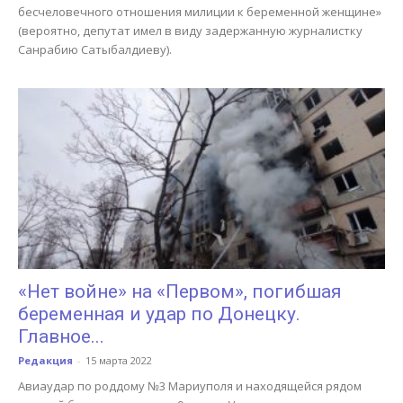
бесчеловечного отношения милиции к беременной женщине»
(вероятно, депутат имел в виду задержанную журналистку
Санрабию Сатыбалдиеву).
«Нет войне» на «Первом», погибшая
беременная и удар по Донецку.
Главное...
Редакция
-
15 марта 2022
Авиаудар по роддому №3 Мариуполя и находящейся рядом