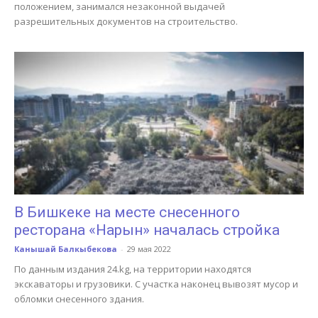
положением, занимался незаконной выдачей
разрешительных документов на строительство.
В Бишкеке на месте снесенного
ресторана «Нарын» началась стройка
Канышай Балкыбекова
-
29 мая 2022
По данным издания 24.kg, на территории находятся
экскаваторы и грузовики. С участка наконец вывозят мусор и
обломки снесенного здания.