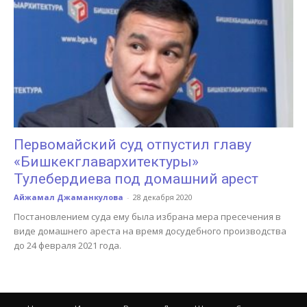
Первомайский суд отпустил главу
«Бишкекглавархитектуры»
Тулебердиева под домашний арест
Айжамал Джаманкулова
-
28 декабря 2020
Постановлением суда ему была избрана мера пресечения в
виде домашнего ареста на время досудебного производства
до 24 февраля 2021 года.