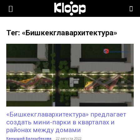
KLOOP.KG
Тег: «Бишкекглавархитектура»
—
Новости
Кыргызстана
«Бишкекглавархитектура» предлагает
создать мини-парки в кварталах и
районах между домами
Канышай Балкыбекова
-
22 августа 2022