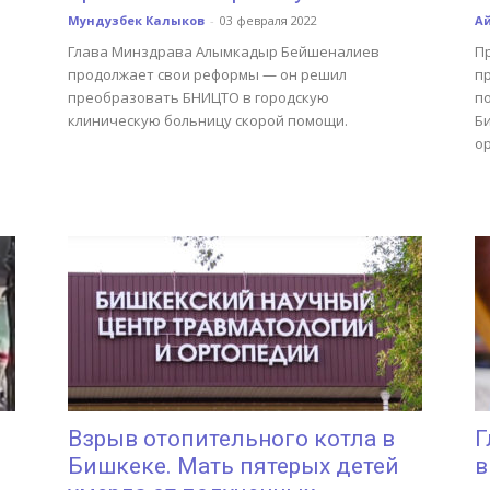
Мундузбек Калыков
-
03 февраля 2022
А
Глава Минздрава Алымкадыр Бейшеналиев
П
продолжает свои реформы — он решил
п
преобразовать БНИЦТО в городскую
п
клиническую больницу скорой помощи.
Б
о
Взрыв отопительного котла в
Г
Бишкеке. Мать пятерых детей
в