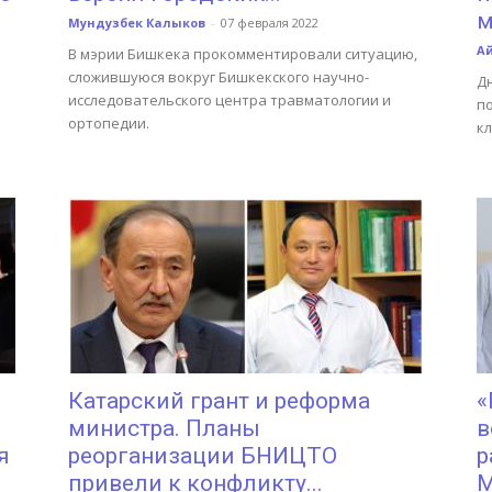
м
Мундузбек Калыков
-
07 февраля 2022
А
В мэрии Бишкека прокомментировали ситуацию,
сложившуюся вокруг Бишкекского научно-
Д
исследовательского центра травматологии и
п
ортопедии.
к
Катарский грант и реформа
«
министра. Планы
в
я
реорганизации БНИЦТО
р
привели к конфликту...
М