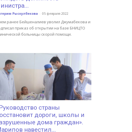
инистра...
йгерим Рыскулбекова
-
05 февраля 2022
нем ранее Бейшеналиев уволил Джумабекова и
одписал приказ об открытии на базе БНИЦТО
линической больницы скорой помощи.
Руководство страны
осстановит дороги, школы и
азрушенные дома граждан».
арипов навестил...