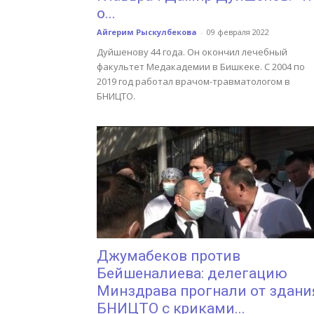
о...
Айгерим Рыскулбекова
-
09 февраля 2022
Дуйшенову 44 года. Он окончил лечебный
факультет Медакадемии в Бишкеке. С 2004 по
2019 год работал врачом-травматологом в
БНИЦТО.
Джумабеков против
Бейшеналиева: делегацию
Минздрава прогнали от здани
БНИЦТО с криками...