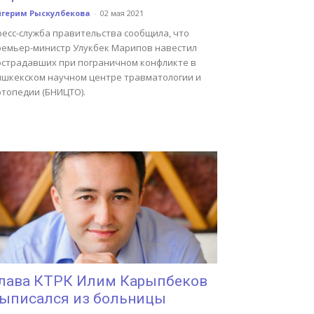
йгерим Рыскулбекова
-
02 мая 2021
ресс-служба правительства сообщила, что
ремьер-министр Улукбек Марипов навестил
острадавших при пограничном конфликте в
ишкекском научном центре травматологии и
ртопедии (БНИЦТО).
лава КТРК Илим Карыпбеков
ыписался из больницы