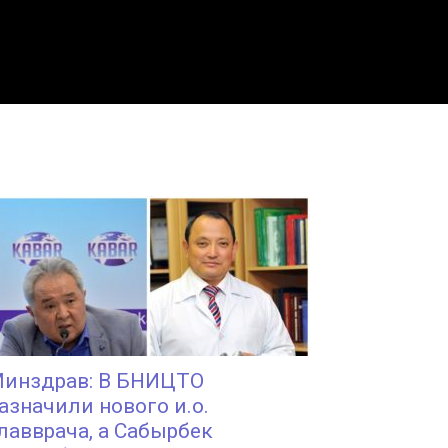
инздрав: В БНИЦТО
азначили нового и.о.
лавврача, а Сабырбек