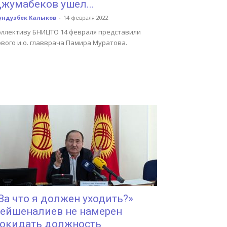
жумабеков ушел...
ундузбек Калыков
-
14 февраля 2022
оллективу БНИЦТО 14 февраля представили
вого и.о. главврача Памира Муратова.
За что я должен уходить?»
ейшеналиев не намерен
окидать должность