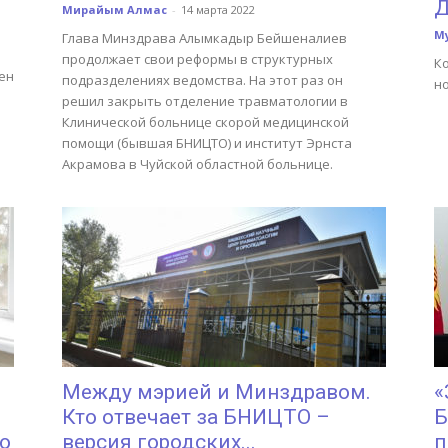
Д
Мирайым Алмас
-
14 марта 2022
М
Глава Минздрава Алымкадыр Бейшеналиев
продолжает свои реформы в структурных
К
ен
подразделениях ведомства. На этот раз он
но
решил закрыть отделение травматологии в
Клинической больнице скорой медицинской
помощи (бывшая БНИЦТО) и институт Эрнста
Акрамова в Чуйской областной больнице.
Между мэрией и Минздравом.
«
Кто отвечает за БНИЦТО –
Б
о
версия городских...
п