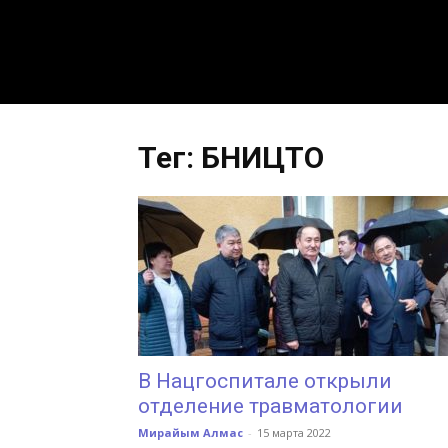
Тег: БНИЦТО
В Нацгоспитале открыли
отделение травматологии
Мирайым Алмас
-
15 марта 2022