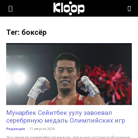
KLOOP.KG
Тег: боксёр
—
Новости
Кыргызстана
Мунарбек Сейитбек уулу завоевал
серебряную медаль Олимпийских игр
Редакция
-
11 августа 2024
Это первая олимпийская медаль для кыргызстанких боскеров.