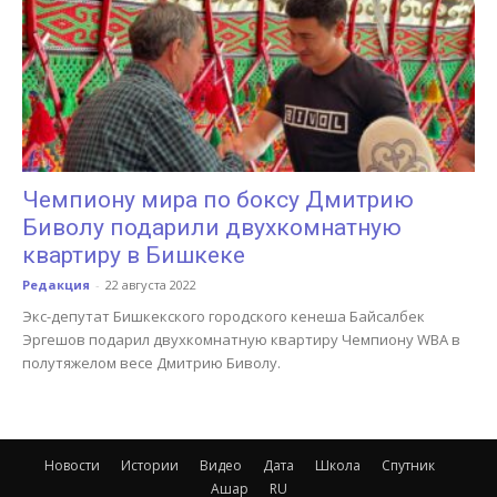
Чемпиону мира по боксу Дмитрию
Биволу подарили двухкомнатную
квартиру в Бишкеке
Редакция
-
22 августа 2022
Экс-депутат Бишкекского городского кенеша Байсалбек
Эргешов подарил двухкомнатную квартиру Чемпиону WBA в
полутяжелом весе Дмитрию Биволу.
Новости
Истории
Видео
Дата
Школа
Спутник
Ашар
RU