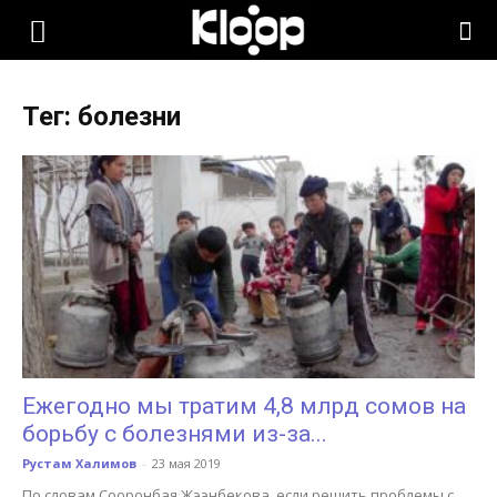
KLOOP.KG
Тег: болезни
—
Новости
Кыргызстана
Ежегодно мы тратим 4,8 млрд сомов на
борьбу с болезнями из-за...
Рустам Халимов
-
23 мая 2019
По словам Сооронбая Жээнбекова, если решить проблемы с