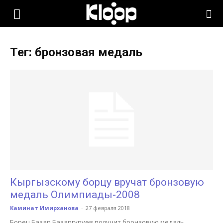
KLOOP.KG
Тег: бронзовая медаль
—
Новости
Кыргызстана
Кыргызскому борцу вручат бронзовую
медаль Олимпиады-2008
Каминат Имирханова
-
27 февраля 2018
Борец Базар Базаргуруев получит бронзовую медаль