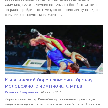
Олимпиады-2008 на чемпионате Азии по борьбе в Бишкеке.
Награда перейдет спортсмену по решению Международного
олимпийского комитета (МОК) из-за...
Кыргызский борец завоевал бронзу
молодежного чемпионата мира
Каминат Имирханова
-
02 августа 2017
Кыргызстанец Акбар Кенжебек уулу завоевал бронзовую
медаль молодежного чемпионата мира по борьбе. В схватке