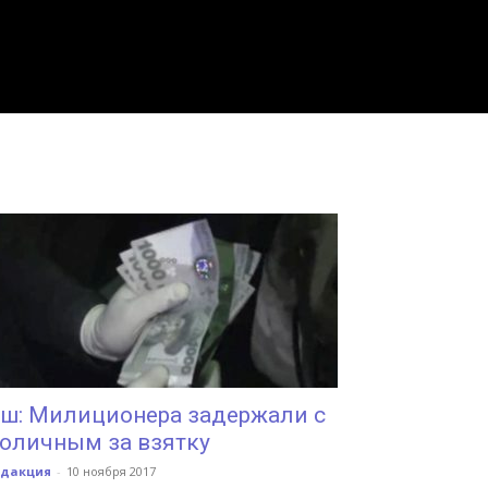
ш: Милиционера задержали с
оличным за взятку
едакция
-
10 ноября 2017