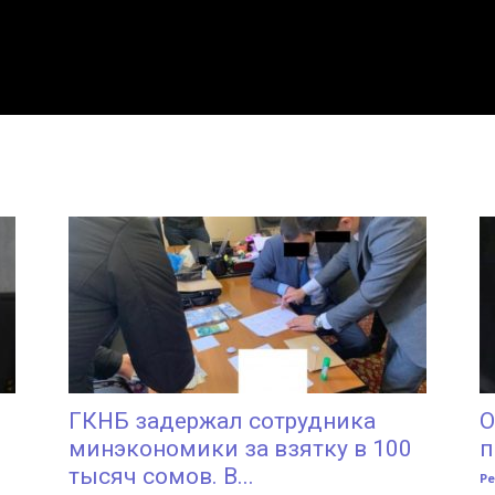
ГКНБ задержал сотрудника
О
минэкономики за взятку в 100
п
тысяч сомов. В...
Р