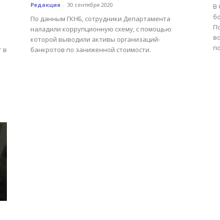
Редакция
-
30 сентября 2020
В
б
По данным ГКНБ, сотрудники Департамента
П
наладили коррупционную схему, с помощью
в
которой выводили активы организаций-
по
 в
банкротов по заниженной стоимости.