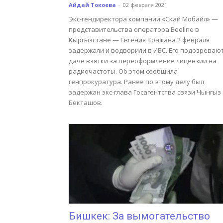
Айдай Токоева
-
02 февраля 2021
Экс-гендиректора компании «Скай Мобайл» —
представительства оператора Beeline в
Кыргызстане — Евгения Кражана 2 февраля
задержали и водворили в ИВС. Его подозревают
даче взятки за переоформление лицензии на
радиочастоты. Об этом сообщила
генпрокуратура. Ранее по этому делу был
задержан экс-глава Госагентства связи Чынгыз
Бекташов.
Бишкек: За вымогательство