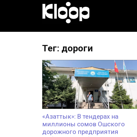
KLOOP.KG
—
Тег: дороги
Новости
Кыргызстана
«Азаттык»: В тендерах на
миллионы сомов Ошского
дорожного предприятия