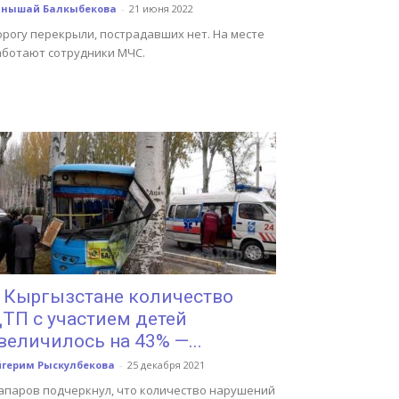
анышай Балкыбекова
-
21 июня 2022
орогу перекрыли, пострадавших нет. На месте
аботают сотрудники МЧС.
 Кыргызстане количество
ТП с участием детей
величилось на 43% —...
йгерим Рыскулбекова
-
25 декабря 2021
апаров подчеркнул, что количество нарушений