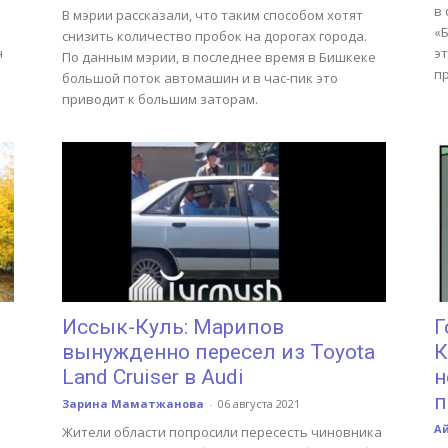
в
В мэрии рассказали, что таким способом хотят
«Б
снизить количество пробок на дорогах города.
н
э
По данным мэрии, в последнее время в Бишкеке
п
большой поток автомашин и в час-пик это
приводит к большим заторам.
Иссык-Куль: Марипов
Г
вынужденно пересел из Toyota
К
Land Cruiser в Audi
н
п
Зарина Маматжанова
-
06 августа 2021
А
Жители области попросили пересесть чиновника