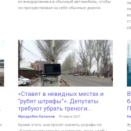
из внедорожника в обычный автомобиль, чтобы
А
он прочувствовал на себе обычные дороги.
п
во
ст
у
«Ставят в невидных местах и
В
“рубят штрафы”». Депутаты
б
.
требуют убрать треноги...
П
Мундузбек Калыков
-
30 марта 2021
К
и
Кроме этого, они просят снизить штрафы по
Ж
«Безопасному городу» и отменить пени, чтобы
о