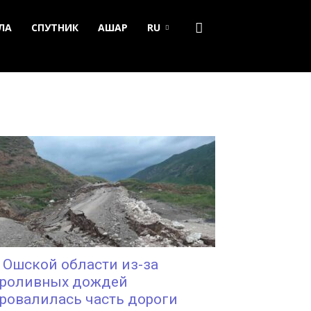
ЛА
СПУТНИК
АШАР
RU
 Ошской области из-за
роливных дождей
ровалилась часть дороги