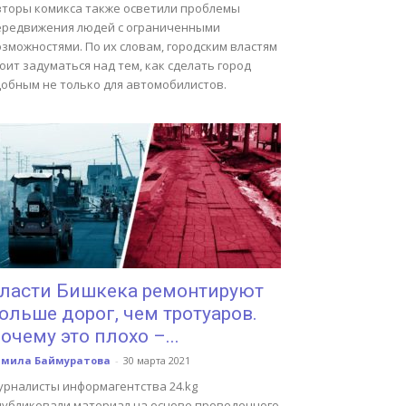
вторы комикса также осветили проблемы
ередвижения людей с ограниченными
зможностями. По их словам, городским властям
оит задуматься над тем, как сделать город
добным не только для автомобилистов.
ласти Бишкека ремонтируют
ольше дорог, чем тротуаров.
очему это плохо –...
амила Баймуратова
-
30 марта 2021
урналисты информагентства 24.kg
публиковали материал на основе проведенного