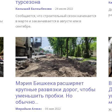
турсезона
К
Канышай Балкыбекова
-
24 июля 2022
Д
р
Сообщается, что строительный сезон начинается
ры
в марте и заканчивается в августе или в
сентябре.
Мэрия Бишкека расширяет
В
крупные развязки дорог, чтобы
Д
уменьшить пробки. Но
у
обычно...
А
Мирайым Алмас
-
06 мая 2022
Ж