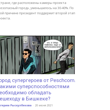
 стране, где расположены камеры проекта
езопасный город», уменьшилось на 30-40%. По
той причине президент поддержит второй этап
роекта.
ород супергероев от Peschcom.
акими суперспособностями
еобходимо обладать
ешеходу в Бишкеке?
йгерим Рыскулбекова
-
20 июня 2021