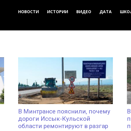
НОВОСТИ
ИСТОРИИ
ВИДЕО
ДАТА
ШКО
В Минтрансе пояснили, почему
В
дороги Иссык-Кульской
п
области ремонтируют в разгар
п