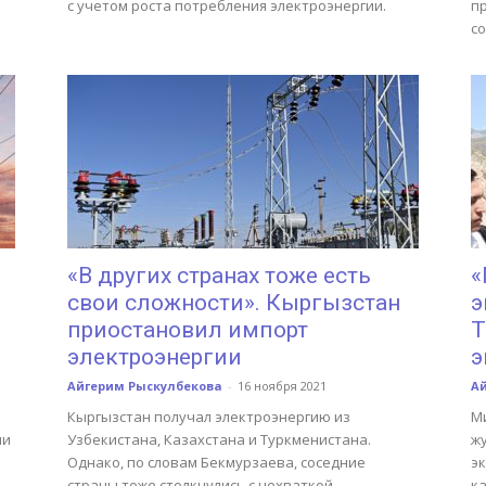
с учетом роста потребления электроэнергии.
пр
со
«В других странах тоже есть
«
свои сложности». Кыргызстан
э
приостановил импорт
Т
электроэнергии
э
Айгерим Рыскулбекова
-
16 ноября 2021
А
Кыргызстан получал электроэнергию из
М
ии
Узбекистана, Казахстана и Туркменистана.
ж
Однако, по словам Бекмурзаева, соседние
эк
страны тоже столкнулись с нехваткой
ка