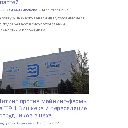
ластей
анышай Балкыбекова
-
14 сентября 2022
 главу Минэнерго завели два уголовных дела.
го подозревают в злоупотреблении
олжностным положением.
итинг против майнинг-фермы
а ТЭЦ Бишкека и переселение
отрудников в цеха...
ундузбек Калыков
-
08 апреля 2022