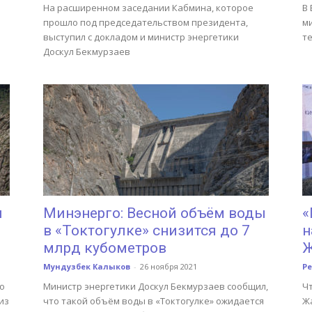
На расширенном заседании Кабмина, которое
В
прошло под председательством президента,
м
выступил с докладом и министр энергетики
т
Доскул Бекмурзаев
ы
Минэнерго: Весной объём воды
«
в «Токтогулке» снизится до 7
н
млрд кубометров
Ж
Мундузбек Калыков
-
26 ноября 2021
Р
о
Министр энергетики Доскул Бекмурзаев сообщил,
Ч
из
что такой объём воды в «Токтогулке» ожидается
Ж