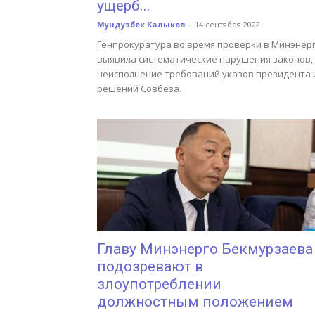
ущерб...
Мундузбек Калыков
-
14 сентября 2022
Генпрокуратура во время проверки в Минэнер
выявила систематические нарушения законов,
неисполнение требований указов президента 
решений Совбеза.
Главу Минэнерго Бекмурзаева
подозревают в
злоупотреблении
должностным положением