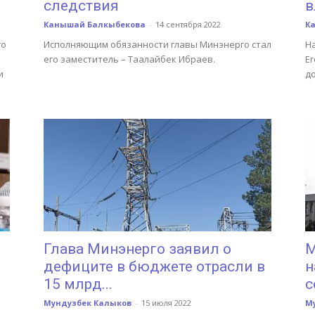
следствия
в
Канышай Балкыбекова
-
14 сентября 2022
К
го
Исполняющим обязанности главы Минэнерго стал
На
его заместитель – Таалайбек Ибраев.
Е
и
д
Глава Минэнерго заявил о
М
дефиците в бюджете отрасли в
н
15 млрд...
с
Мундузбек Калыков
-
15 июля 2022
М