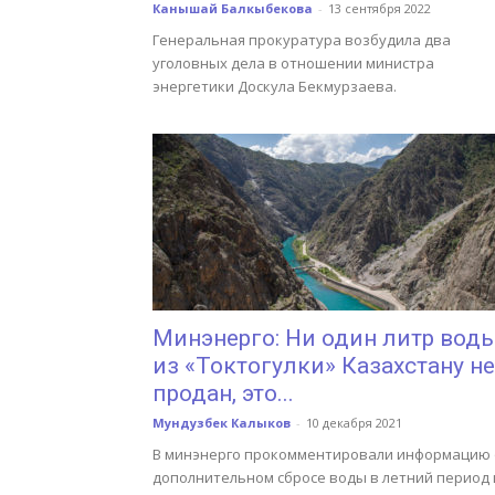
Канышай Балкыбекова
-
13 сентября 2022
Генеральная прокуратура возбудила два
уголовных дела в отношении министра
энергетики Доскула Бекмурзаева.
Минэнерго: Ни один литр вод
из «Токтогулки» Казахстану не
продан, это...
Мундузбек Калыков
-
10 декабря 2021
В минэнерго прокомментировали информацию 
дополнительном сбросе воды в летний период 