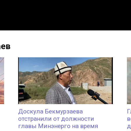
аев
Доскула Бекмурзаева
Г
отстранили от должности
в
главы Минэнерго на время
д