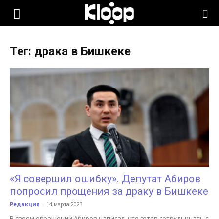
KLOOP.KG
Тег: драка в Бишкеке
—
Новости
Кыргызстана
«Я совершил ошибку». Депутат Абиров
попросил прощения за драку в Бишкеке
Редакция
-
14 марта 2023
В своем обращении Абиров написал, что готов сотрудничать с