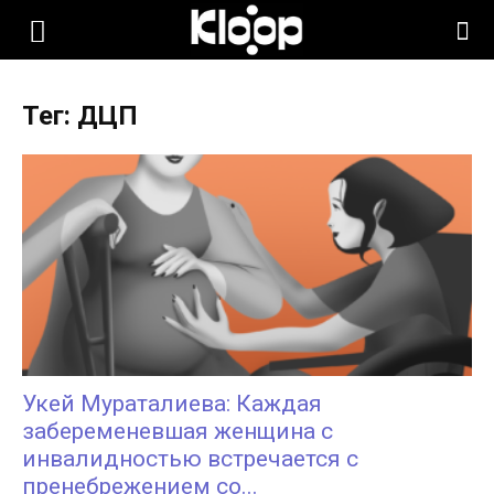
KLOOP.KG
Тег: ДЦП
—
Новости
Кыргызстана
Укей Мураталиева: Каждая
забеременевшая женщина с
инвалидностью встречается с
пренебрежением со...