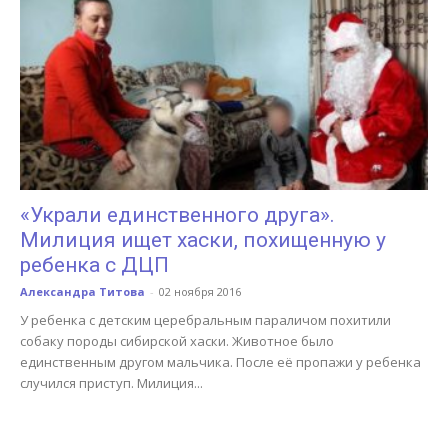
«Украли единственного друга».
Милиция ищет хаски, похищенную у
ребенка с ДЦП
Александра Титова
-
02 ноября 2016
У ребенка с детским церебральным параличом похитили
собаку породы сибирской хаски. Животное было
единственным другом мальчика. После её пропажи у ребенка
случился приступ. Милиция...