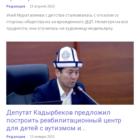
Редакция
-
23 апреля 2023
Укей Мураталиева с детства сталкивалась с отказом со
стороны общества из-за врожденного ДЦП. Несмотря на все
трудности, она отучилась на художницу-модельерку.
Депутат Кадырбеков предложил
построить реабилитационный центр
для детей с аутизмом и...
Редакция
-
12 января 2023