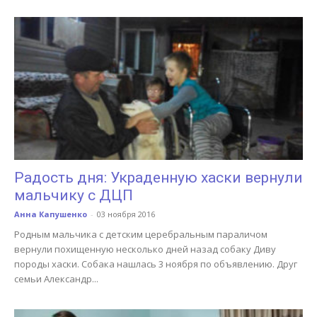
Радость дня: Украденную хаски вернули
мальчику с ДЦП
Анна Капушенко
-
03 ноября 2016
Родным мальчика с детским церебральным параличом
вернули похищенную несколько дней назад собаку Диву
породы хаски. Собака нашлась 3 ноября по объявлению. Друг
семьи Александр...