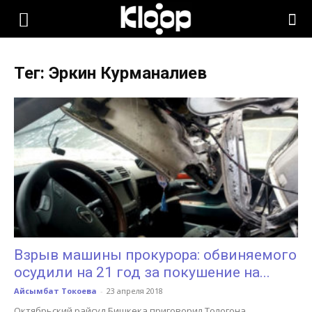
KLOOP.KG
Тег: Эркин Курманалиев
—
Новости
Кыргызстана
Взрыв машины прокурора: обвиняемого
осудили на 21 год за покушение на...
Айсымбат Токоева
-
23 апреля 2018
Октябрьский райсуд Бишкека приговорил Тологона