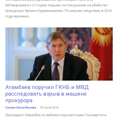
Айтмырзаева к 21 годам тюрьмы за покушение на убийство
прокурора Эркина Курманалиева. По версии следствия, в 2016
году мужчина...
Атамбаев поручил ГКНБ и МВД
расследовать взрыв в машине
прокурора
Сезим Каныбекова
-
29 июля 2016
Президент Алмазбек Атамбаев поручил главе Госкомитета