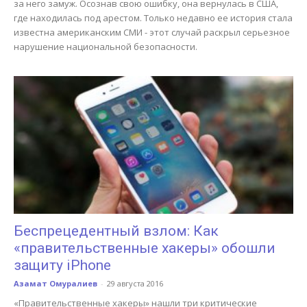
за него замуж. Осознав свою ошибку, она вернулась в США,
где находилась под арестом. Только недавно ее история стала
известна американским СМИ - этот случай раскрыл серьезное
нарушение национальной безопасности.
Беспрецедентный взлом: Как
«правительственные хакеры» обошли
защиту iPhone
Азамат Омуралиев
-
29 августа 2016
«Правительственные хакеры» нашли три критические