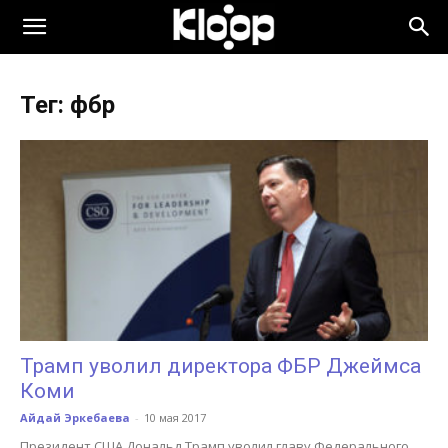
KLOOP.KG
Тег: фбр
—
Новости
Кыргызстана
Трамп уволил директора ФБР Джеймса
Коми
Айдай Эркебаева
-
10 мая 2017
Президент США Дональд Трамп уволил главу Федерального