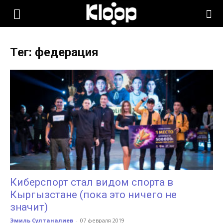
KLOOP.KG
Тег: федерация
—
Новости
Кыргызстана
Киберспорт стал видом спорта в
Кыргызстане (пока это ничего не
значит)
Эмиль Султаналиев
-
07 февраля 2019