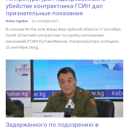
убийстве контрактника ГСИН дал
признательные показания
Aidai Irgebai
-
25 сентября 2021
В колонии №19 в селе Жаны-Жер Чуйской области 17 сентября
погиб 20-летний контрактник Госслужбы исполнения
наказаний (ГСИН) Рустам Иминов. Генпрокуратура сообщила
25 сентября 24.kg,...
Задержанного по подозрению в