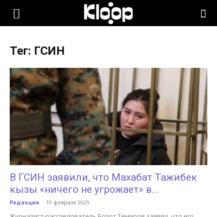
KLOOP.KG
Тег: ГСИН
—
Новости
Кыргызстана
В ГСИН заявили, что Махабат Тажибек
кызы «ничего не угрожает» в...
Редакция
-
19 февраля 2025
Журналист-расследователь Болот Темиров заявил, что его