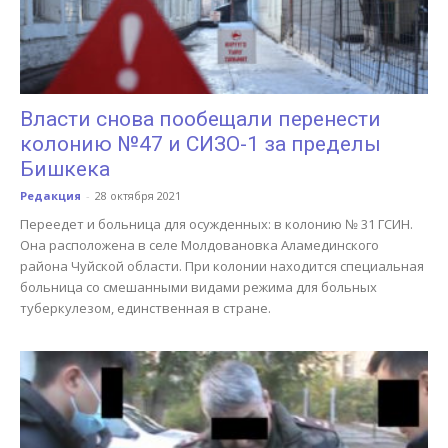
Власти снова пообещали перенести
колонию №47 и СИЗО-1 за пределы
Бишкека
Редакция
-
28 октября 2021
Переедет и больница для осужденных: в колонию № 31 ГСИН.
Она расположена в селе Молдовановка Аламединского
района Чуйской области. При колонии находится специальная
больница со смешанными видами режима для больных
туберкулезом, единственная в стране.