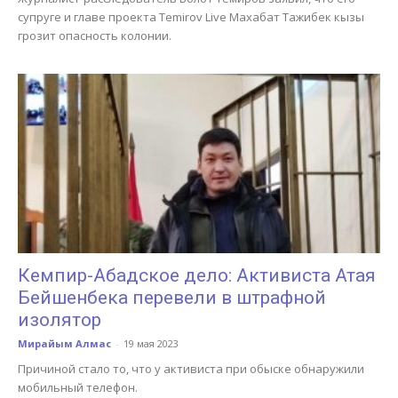
супруге и главе проекта Temirov Live Махабат Тажибек кызы
грозит опасность колонии.
Кемпир-Абадское дело: Активиста Атая
Бейшенбека перевели в штрафной
изолятор
Мирайым Алмас
-
19 мая 2023
Причиной стало то, что у активиста при обыске обнаружили
мобильный телефон.