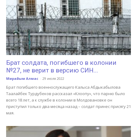
Брат солдата, погибшего в колонии
№27, не верит в версию СИН...
Мирайым Алмас
-
29 июля 2022
Брат погибшего военнослужащего Калыса Абдыкабылова
Таалайбек Турдубеков рассказал «Клоопу», что парню было
всего 18 лет, а к службе в колонии в Молдовановке он
приступил только два месяца назад – солдат принес присягу 21
мая.