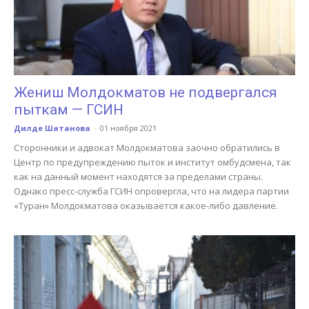
Жениш Молдокматов не подвергался
пыткам — ГСИН
Дилде Шатанова
-
01 ноября 2021
Сторонники и адвокат Молдокматова заочно обратились в
Центр по предупреждению пыток и институт омбудсмена, так
как на данный момент находятся за пределами страны.
Однако пресс-служба ГСИН опровергла, что на лидера партии
«Туран» Молдокматова оказывается какое-либо давление.