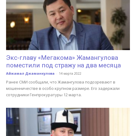
Экс-главу «Мегакома» Жамангулова
поместили под стражу на два месяца
Айжамал Джаманкулова
-
14 марта 2022
Ранее СМИ сообщали, что Жамангулова подозревают в
мошенничестве в особо крупном размере. Его задержали
сотрудники Генпрокуратуры 12 марта.