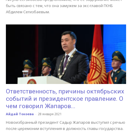
быть связано с тем, что она замужем за экс-главой ГКНБ
Абдилем Сегизбаевым.
Ответственность, причины октябрьских
событий и президентское правление. О
чем говорил Жапаров...
Айдай Токоева
-
28 января 2021
Новоизбранный президент Садыр Жапаров выступил с речью
после церемонии вступления в должность главы государства.