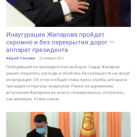
Инаугурация Жапарова пройдет
скромно и без перекрытия дорог —
аппарат президента
Айдай Токоева
-
22 января 2021
Победивший на президентских выборах Садыр Жапаров
решил сократить расходы и обойтись без излишеств на своей
инаугурации. Об этом сообщил глава пресс-службы аппарата
президента Нургазы Анаркулов. Ранее на церемонию
вступления Жапарова во власть планировалось потратить,
как минимум, 10 млн сомов.