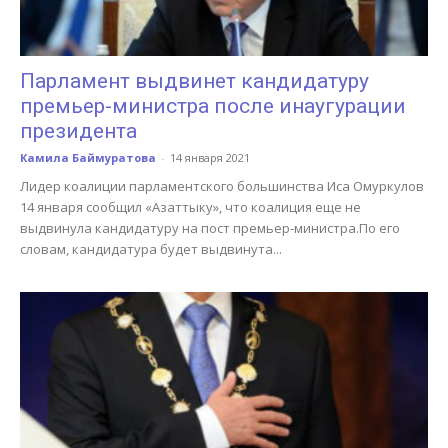
Парламент выдвинет кандидатуру
премьер-министра после инаугурации
президента
Камила Баймуратова
-
14 января 2021
Лидер коалиции парламентского большинства Иса Омуркулов
14 января сообщил «Азаттыку», что коалиция еще не
выдвинула кандидатуру на пост премьер-министра.По его
словам, кандидатура будет выдвинута...