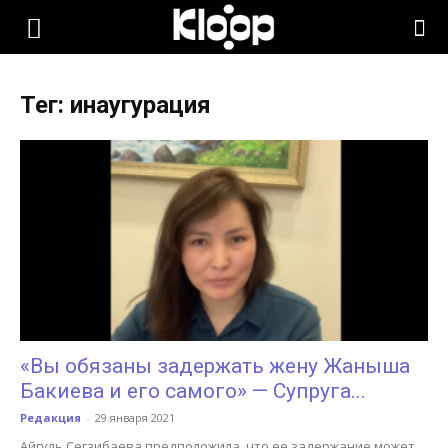
KLOOP.KG
Тег: инаугурация
—
Новости
Кыргызстана
«Вы обязаны задержать жену Жаныша
Бакиева и его самого» — Супруга...
Редакция
-
29 января 2021
Айгуль Сегзибаева предположила, что ее задержание может