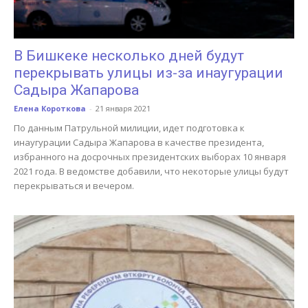
В Бишкеке несколько дней будут
перекрывать улицы из-за инаугурации
Садыра Жапарова
Елена Короткова
-
21 января 2021
По данным Патрульной милиции, идет подготовка к
инаугурации Садыра Жапарова в качестве президента,
избранного на досрочных президентских выборах 10 января
2021 года. В ведомстве добавили, что некоторые улицы будут
перекрываться и вечером.