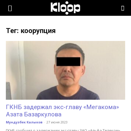
KLOOP.KG
Тег: коорупция
—
Новости
Кыргызстана
ГКНБ задержал экс-главу «Мегакома»
Азата Базаркулова
Мундузбек Калыков
-
27 июня 2023
ГКНБ сообщил о задержании экс-главы ЗАО «Альфа Телеком»