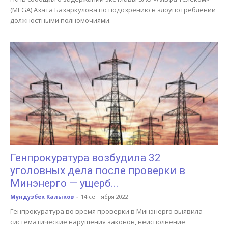
(MEGA) Азата Базаркулова по подозрению в злоупотреблении
должностными полномочиями.
Генпрокуратура возбудила 32
уголовных дела после проверки в
Минэнерго — ущерб...
Мундузбек Калыков
-
14 сентября 2022
Генпрокуратура во время проверки в Минэнерго выявила
систематические нарушения законов, неисполнение