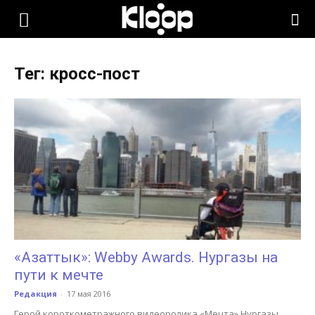
KLOOP.KG
Тег: кросс-пост
—
Новости
Кыргызстана
«Азаттык»: Webby Awards. Нургазы на
пути к мечте
Редакция
-
17 мая 2016
Герой короткометражного видеоролика «Мечта» Нургазы