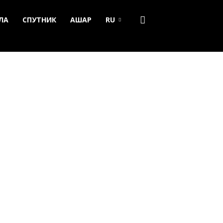
ЛА
СПУТНИК
АШАР
RU