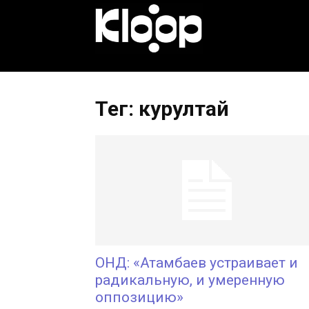
KLOOP.KG
—
Тег: курултай
Новости
Кыргызстана
ОНД: «Атамбаев устраивает и
радикальную, и умеренную
оппозицию»