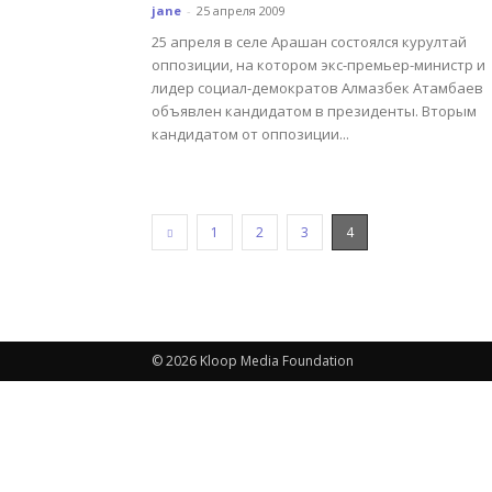
jane
-
25 апреля 2009
25 апреля в селе Арашан состоялся курултай
оппозиции, на котором экс-премьер-министр и
лидер социал-демократов Алмазбек Атамбаев
объявлен кандидатом в президенты. Вторым
кандидатом от оппозиции...
1
2
3
4
© 2026 Kloop Media Foundation