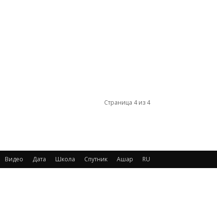
Страница 4 из 4
Видео
Дата
Школа
Спутник
Ашар
RU