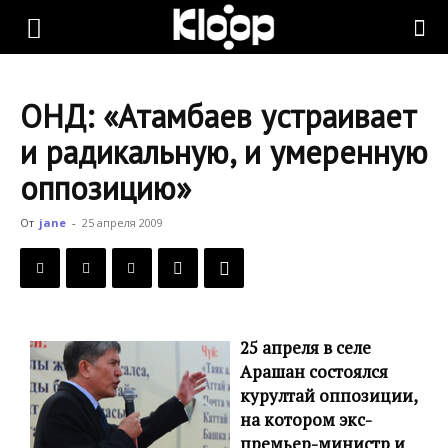
KLOOP.KG
ОНД: «Атамбаев устраивает
—
и радикальную, и умеренную
оппозицию»
Новости
От
jane
-
25 апреля 2009
Кыргызстана
25 апреля в селе
Арашан состоялся
курултай оппозиции,
на котором экс-
премьер-министр и