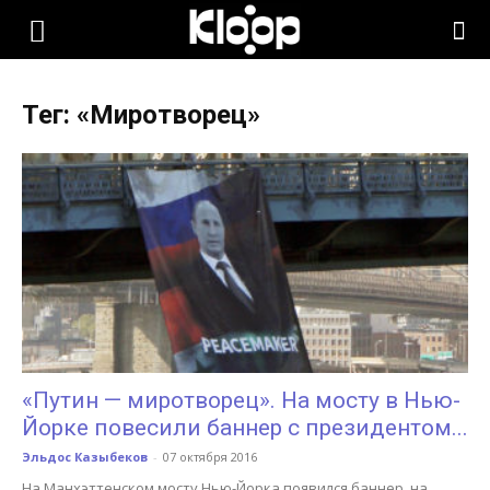
KLOOP.KG
Тег: «Миротворец»
—
Новости
Кыргызстана
«Путин — миротворец». На мосту в Нью-
Йорке повесили баннер с президентом...
Эльдос Казыбеков
-
07 октября 2016
На Манхэттенском мосту Нью-Йорка появился баннер, на