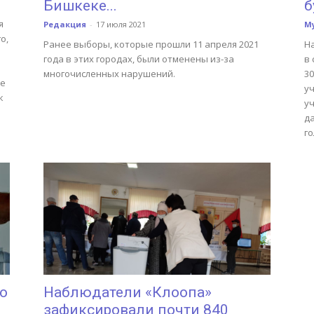
Бишкеке...
б
я
Редакция
-
17 июля 2021
М
о,
Ранее выборы, которые прошли 11 апреля 2021
Н
года в этих городах, были отменены из-за
в
многочисленных нарушений.
30
ые
у
к
у
д
го
о
Наблюдатели «Клоопа»
зафиксировали почти 840