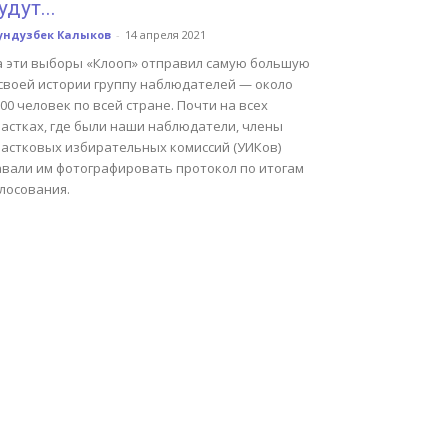
удут...
ундузбек Калыков
-
14 апреля 2021
а эти выборы «Клооп» отправил самую большую
 своей истории группу наблюдателей — около
00 человек по всей стране. Почти на всех
частках, где были наши наблюдатели, члены
частковых избирательных комиссий (УИКов)
авали им фотографировать протокол по итогам
лосования.