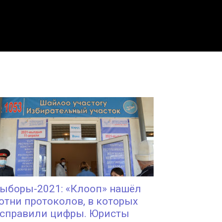
ыборы-2021: «Клооп» нашёл
отни протоколов, в которых
справили цифры. Юристы