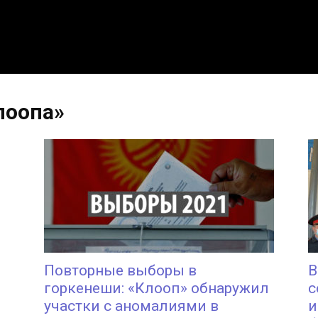
лоопа»
Повторные выборы в
В
горкенеши: «Клооп» обнаружил
с
участки с аномалиями в
и