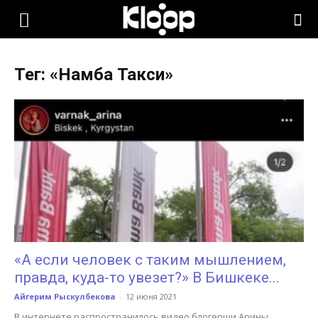
KLOOP.KG
Тег: «Намба Такси»
—
Новости
Кыргызстана
«А если человек с таким мышлением,
правда, куда-то увезет?» В Бишкеке...
Айгерим Рыскулбекова
-
12 июня 2021
В интернете распространилось видео блогерши Арины