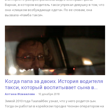
Варнак, в котором водитель такси упрекал девушку в том, что
она «слишком возбуждающе одета». По ее словам, она
вызвала «Намба такси».
Когда папа за двоих. История водителя
такси, который воспитывает сына в...
Алтана Исмаилова
-
10 декабря 2018
Зимой 2010 года Таалайбек узнал, что у него родится сын.
Тогда он работал в корейском городке Чхонан оператором на