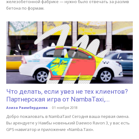
железобетонной фабрике — нужно было отвечать за разлив
бетона по формам.
Что делать, если увез не тех клиентов?
Партнерская игра от NambaTaxi,...
Азиза Раимбердиева
-
01 ноября 2018
Добро пожаловать в NambaTaxi! Сегодня ваша первая смена.
Вы арендуете у Намбы новенький Daewoo Ravon 3, у вас есть
GPS-навигатор и приложение «Namba.Taxi».