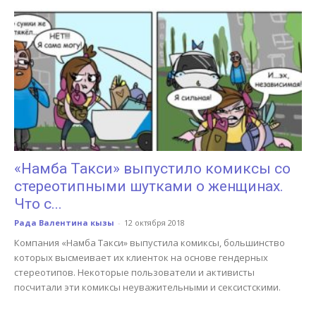
«Намба Такси» выпустило комиксы со
стереотипными шутками о женщинах.
Что с...
Рада Валентина кызы
-
12 октября 2018
Компания «Намба Такси» выпустила комиксы, большинство
которых высмеивает их клиенток на основе гендерных
стереотипов. Некоторые пользователи и активисты
посчитали эти комиксы неуважительными и сексистскими.