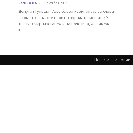
Регина Им
-
03 октября 2016
Депутат Гульшат Асылбаева извинилась за слова
ч
о том, что она «не верит в зарплаты меньше 9
тысяч в Кыргызстане». Она пояснила, что имела
в...
Новости
Истории