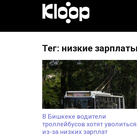
KLOOP.KG
—
Тег: низкие зарплат
Новости
Кыргызстана
В Бишкеке водители
троллейбусов хотят уволиться
из-за низких зарплат