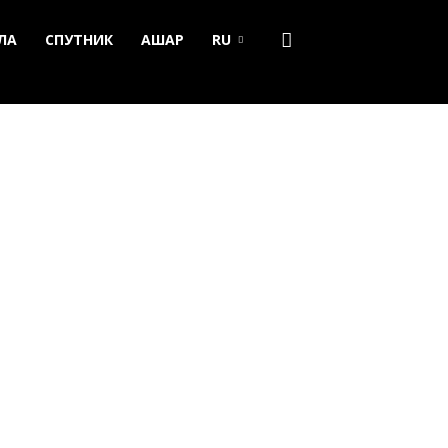
ЛА
СПУТНИК
АШАР
RU