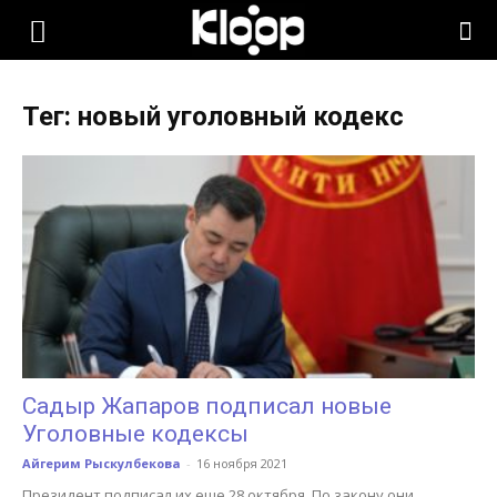
KLOOP.KG
Тег: новый уголовный кодекс
—
Новости
Кыргызстана
Садыр Жапаров подписал новые
Уголовные кодексы
Айгерим Рыскулбекова
-
16 ноября 2021
Президент подписал их еще 28 октября. По закону они