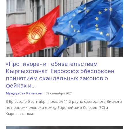
«Противоречит обязательствам
Кыргызстана». Евросоюз обеспокоен
принятием скандальных законов о
фейках и...
Мундузбек Калыков
-
08 сентября 2021
В Брюсселе 6 сентября прошёл 11-й раунд ежегодного Диалога
по правам человека между Европейским Союзом (ЕС) и
Кыргызстаном.