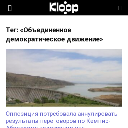
KLOOP.KG
Тег: «Объединенное
—
демократическое движение»
Новости
Кыргызстана
Оппозиция потребовала аннулировать
результаты переговоров по Кемпир-