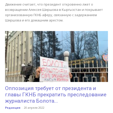
Движение считает, что президент откровенно лжет о
возвращении Алексея Ширшова в Кыргызстан и покрывает
организованную ГКНБ аферу, связанную с задержанием
Ширшова и его домашним арестом.
Оппозиция требует от президента и
главы ГКНБ прекратить преследование
журналиста Болота...
Редакция
-
20 апреля 2022