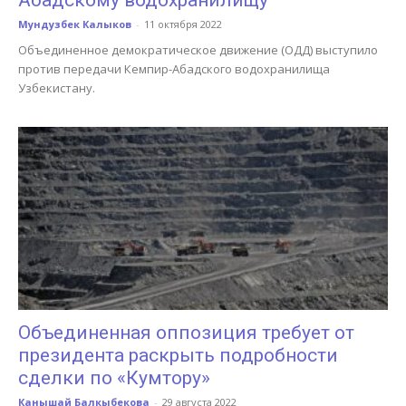
Абадскому водохранилищу
Мундузбек Калыков
-
11 октября 2022
Объединенное демократическое движение (ОДД) выступило
против передачи Кемпир-Абадского водохранилища
Узбекистану.
Объединенная оппозиция требует от
президента раскрыть подробности
сделки по «Кумтору»
Канышай Балкыбекова
-
29 августа 2022