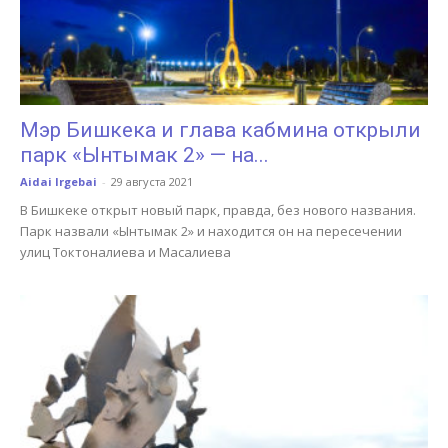
Мэр Бишкека и глава кабмина открыли
парк «Ынтымак 2» — на...
Aidai Irgebai
-
29 августа 2021
В Бишкеке открыт новый парк, правда, без нового названия.
Парк назвали «Ынтымак 2» и находится он на пересечении
улиц Токтоналиева и Масалиева