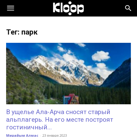
KLOOP.KG
Тег: парк
—
Новости
Кыргызстана
В ущелье Ала-Арча сносят старый
альплагерь. На его месте построят
гостиничный...
Мирайым Алмас
-
23 января 2023