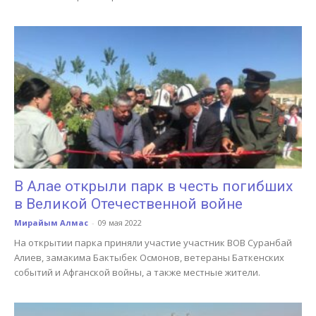
В Алае открыли парк в честь погибших
в Великой Отечественной войне
Мирайым Алмас
-
09 мая 2022
На открытии парка приняли участие участник ВОВ Суранбай
Алиев, замакима Бактыбек Осмонов, ветераны Баткенских
событий и Афганской войны, а также местные жители.