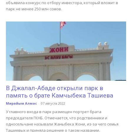
объявила конкурс по отбору инвестора, который вложит в
парк не менее 250 млн сомов.
В Джалал-Абаде открыли парк в
память о брате Камчыбека Ташиева
Мирайым Алмас
-
07 августа 2022
У главного входа в парк размещен портрет брата
председателя ГКНБ. Отмечается, что родственники и
односельчане называли Жаныбека Жони, из-за чего семья
Ташиевых и приняла решение о таком названии.