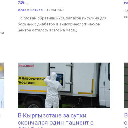
за...
Р
Ислам Розиев
-
11 мая 2023
З
8
По словам обратившихся, запасов инсулина для
больных с диабетом в эндокринологическом
центре осталось всего на месяц.
на
н
В Кыргызстане за сутки
В
скончался один пациент с
с