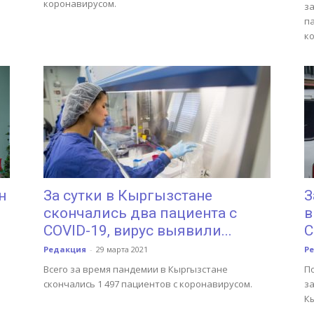
коронавирусом.
за
па
к
н
За сутки в Кыргызстане
З
скончались два пациента с
в
COVID-19, вирус выявили...
C
Редакция
-
29 марта 2021
Р
Всего за время пандемии в Кыргызстане
П
скончались 1 497 пациентов с коронавирусом.
з
К