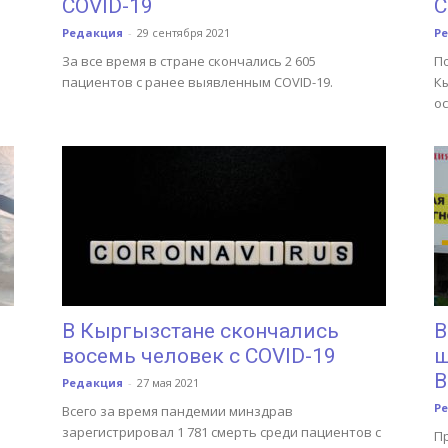
COVID-19
C
Редакция
-
29 сентября 2021
Р
За все время в стране скончались 2 605
П
пациентов с ранее выявленным COVID-19.
Кы
о
В Кыргызстане скончались
В
восемь человек с COVID-19
ш
В
Редакция
-
27 мая 2021
Р
Всего за время пандемии минздрав
зарегистрировал 1 781 смерть среди пациентов с
Пр