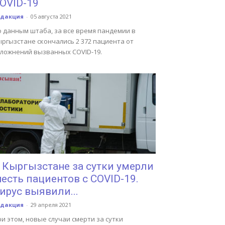
OVID-19
едакция
-
05 августа 2021
о данным штаба, за все время пандемии в
ргызстане скончались 2 372 пациента от
сложнений вызванных COVID-19.
 Кыргызстане за сутки умерли
есть пациентов с COVID-19.
ирус выявили...
едакция
-
29 апреля 2021
и этом, новые случаи смерти за сутки