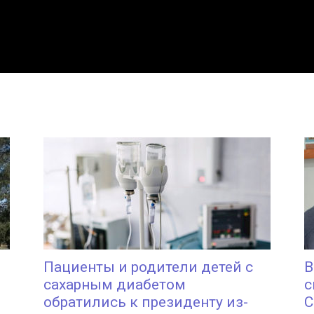
Пациенты и родители детей с
В
сахарным диабетом
с
обратились к президенту из-
C