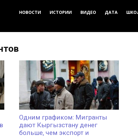
НОВОСТИ
ИСТОРИИ
ВИДЕО
ДАТА
ШКО
нтов
Одним графиком: Мигранты
в
дают Кыргызстану денег
больше, чем экспорт и