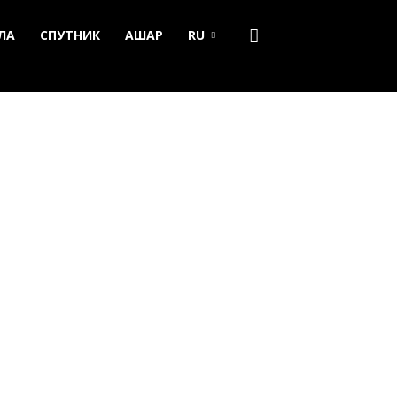
ЛА
СПУТНИК
АШАР
RU