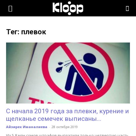
KLOOP.KG
Тег: плевок
—
Новости
Кыргызстана
С начала 2019 года за плевки, курение и
щелканье семечек выписаны...
Айзирек Иманалиева
-
28 октября 2019
Из 5,8 млн сомов штрафов выплатили только четвертую часть.