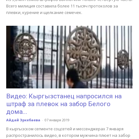
Всего милиция составила более 11 тысяч протоколов за
плевки, курение и щелкание семечек.
Видео: Кыргызстанец напросился на
штраф за плевок на забор Белого
дома...
Айдай Эркебаева
-
07 января 2019
В кыргызском сегменте соцсетей и мессенджерах 7 января
распространилось видео, в котором мужчина плюет на забор