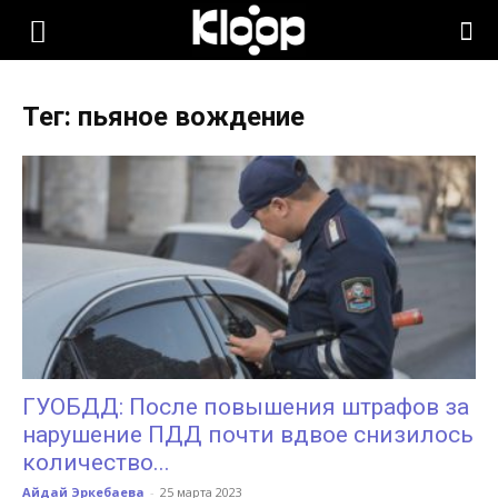
KLOOP.KG
Тег: пьяное вождение
—
Новости
Кыргызстана
ГУОБДД: После повышения штрафов за
нарушение ПДД почти вдвое снизилось
количество...
Айдай Эркебаева
-
25 марта 2023