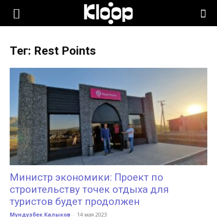
KLOOP.KG
Тег: Rest Points
—
Новости
Кыргызстана
Министр экономики: Проект по
строительству точек отдыха для
туристов будет продолжен
Мундузбек Калыков
-
14 мая 2023