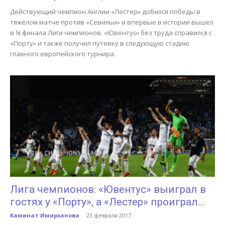
Действующий чемпион Англии «Лестер» добился победы в
тяжёлом матче против «Севильи» и впервые в истории вышел
в ¼ финала Лиги чемпионов. «Ювентус» без труда справился с
«Порту» и также получил путевку в следующую стадию
главного европейского турнира.
Лига чемпионов: «Ювентус» выиграл в
гостях у «Порту», а «Лестер» проиграл...
Каминат Имирханова
-
23 февраля 2017