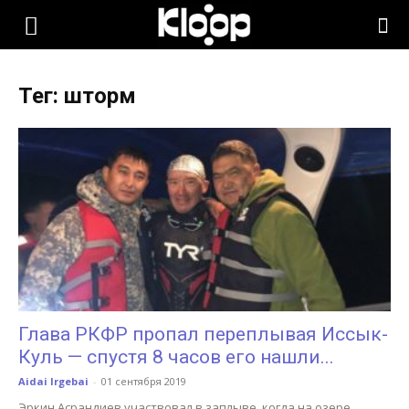
KLOOP.KG
Тег: шторм
—
Новости
Кыргызстана
Глава РКФР пропал переплывая Иссык-
Куль — спустя 8 часов его нашли...
Aidai Irgebai
-
01 сентября 2019
Эркин Асрандиев участвовал в заплыве, когда на озере