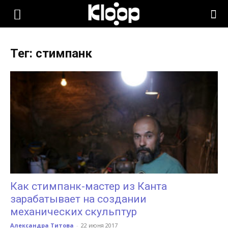
KLOOP.KG
Тег: стимпанк
—
Новости
Кыргызстана
Как стимпанк-мастер из Канта
зарабатывает на создании
механических скульптур
Александра Титова
-
22 июня 2017