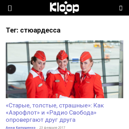
KLOOP.KG
Тег: стюардесса
—
Новости
Кыргызстана
«Старые, толстые, страшные»: Как
«Аэрофлот» и «Радио Свобода»
опровергают друг друга
Анна Капушенко
-
23 февраля 2017