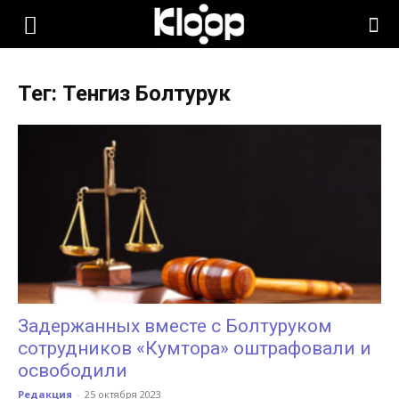
KLOOP.KG
Тег: Тенгиз Болтурук
—
Новости
Кыргызстана
Задержанных вместе с Болтуруком
сотрудников «Кумтора» оштрафовали и
освободили
Редакция
-
25 октября 2023