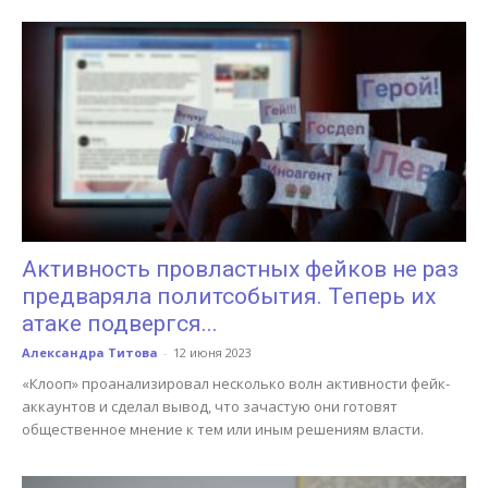
Активность провластных фейков не раз
предваряла политсобытия. Теперь их
атаке подвергся...
Александра Титова
-
12 июня 2023
«Клооп» проанализировал несколько волн активности фейк-
аккаунтов и сделал вывод, что зачастую они готовят
общественное мнение к тем или иным решениям власти.