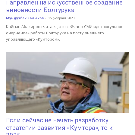
направлен на искусственное создание
виновности Болтурука
Мундузбек Калыков
-
06 февраля 2023
Кайсын Абакиров считает, что сейчас в СМИ идет «огульное
очернение» работы Болтурука на посту внешнего
управляющего «Кумтором».
Если сейчас не начать разработку
стратегии развития «Кумтора», то к