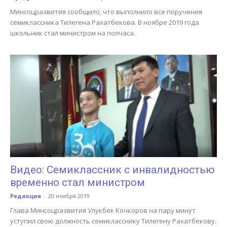
Минсоцразвития сообщило, что выполнило все поручения
семиклассника Тилегена Рахатбекова. В ноябре 2019 года
школьник стал министром на полчаса.
Видео: Семиклассник с инвалидностью
временно стал министром
Редакция
-
20 ноября 2019
Глава Минсоцразвития Улукбек Кочкоров на пару минут
уступил свою должность семикласснику Тилегену Рахатбекову.