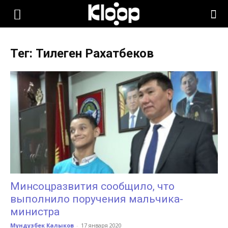
KLOOP.KG
Тег: Тилеген Рахатбеков
—
Новости
Кыргызстана
Минсоцразвития сообщило, что
выполнило поручения мальчика-
министра
Мундузбек Калыков
-
17 января 2020