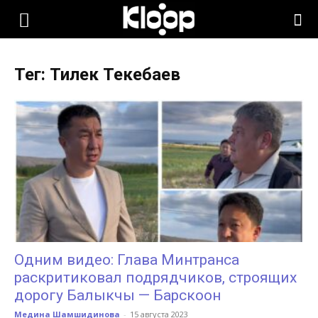
KLOOP.KG
Тег: Тилек Текебаев
—
Новости
Кыргызстана
Одним видео: Глава Минтранса
раскритиковал подрядчиков, строящих
дорогу Балыкчы — Барскоон
Медина Шамшидинова
-
15 августа 2023