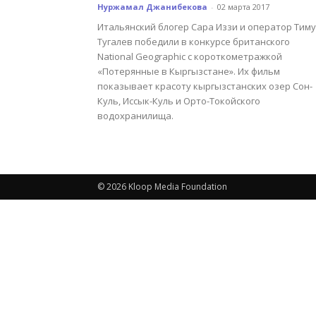
Нуржамал Джанибекова
-
02 марта 2017
Итальянский блогер Сара Иззи и оператор Тим
Тугалев победили в конкурсе британского
National Geographic с короткометражкой
«Потерянные в Кыргызстане». Их фильм
показывает красоту кыргызстанских озер Сон-
Куль, Иссык-Куль и Орто-Токойского
водохранилища.
© 2026 Kloop Media Foundation