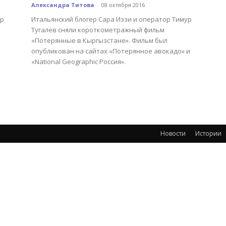
Александра Титова
-
08 октября 2016
ур
Итальянский блогер Сара Иззи и оператор Тимур
Тугалев сняли короткометражный фильм
«Потерянные в Кыргызстане». Фильм был
опубликован на сайтах «Потерянное авокадо» и
«National Geographic Россия».
Новости
Истории