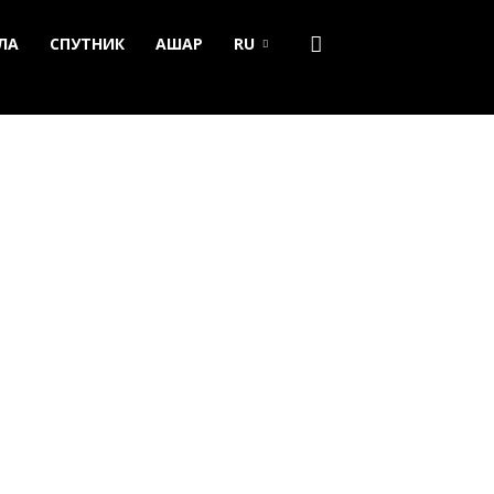
ЛА
СПУТНИК
АШАР
RU