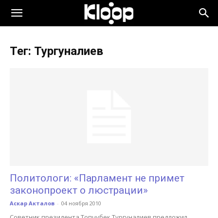
KLOOP.KG
Тег: Тургуналиев
—
Новости
Кыргызстана
Политологи: «Парламент не примет
законопроект о люстрации»
Аскар Акталов
-
04 ноября 2010
Советник президента Топчубек Тургуналиев предложил