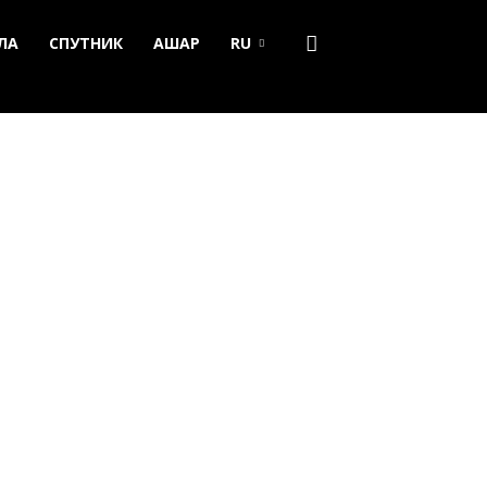
ЛА
СПУТНИК
АШАР
RU