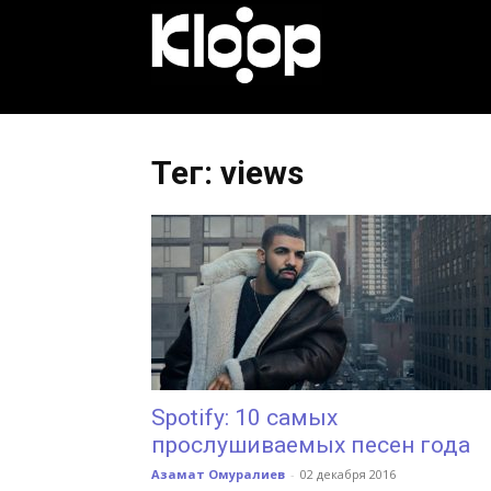
KLOOP.KG
—
Тег: views
Новости
Кыргызстана
Spotify: 10 самых
прослушиваемых песен года
Азамат Омуралиев
-
02 декабря 2016