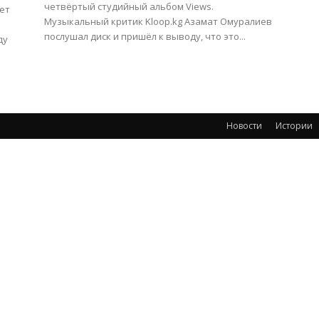
четвёртый студийный альбом Views.
ет
Музыкальный критик Kloop.kg Азамат Омуралиев
послушал диск и пришёл к выводу, что это...
ду
Новости
Истории