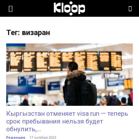
KLOOP.KG
Тег: визаран
—
Новости
Кыргызстана
Кыргызстан отменяет visa run — теперь
срок пребывания нельзя будет
обнулить,...
Редакция
-
17 октября 2023