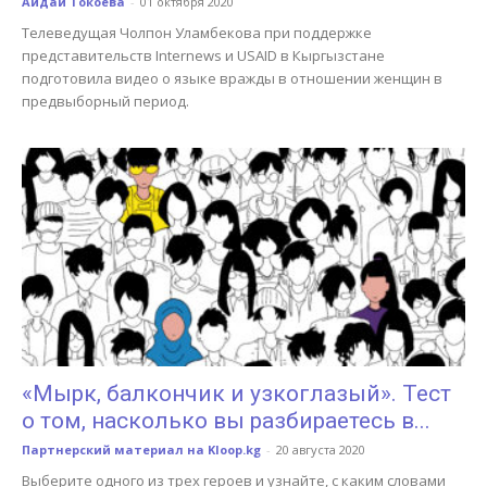
Айдай Токоева
-
01 октября 2020
Телеведущая Чолпон Уламбекова при поддержке
представительств Internews и USAID в Кыргызстане
подготовила видео о языке вражды в отношении женщин в
предвыборный период.
«Мырк, балкончик и узкоглазый». Тест
о том, насколько вы разбираетесь в...
Партнерский материал на Kloop.kg
-
20 августа 2020
Выберите одного из трех героев и узнайте, с каким словами