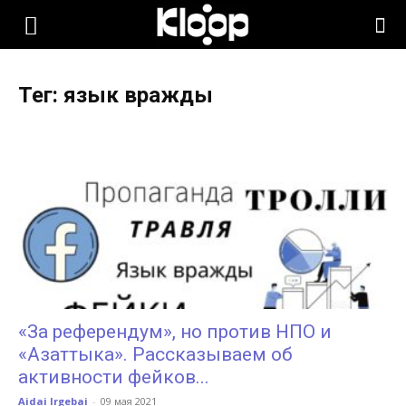
KLOOP.KG
Тег: язык вражды
—
Новости
Кыргызстана
«За референдум», но против НПО и
«Азаттыка». Рассказываем об
активности фейков...
Aidai Irgebai
-
09 мая 2021