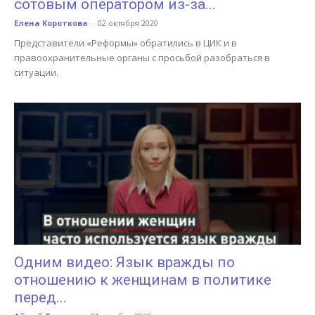
сотовым оператором из-за...
Елена Короткова
-
02 октября 2020
Представители «Реформы» обратились в ЦИК и в
правоохранительные органы с просьбой разобраться в
ситуации.
Одним видео: Язык вражды по
отношению к женщинам в политике
перед...