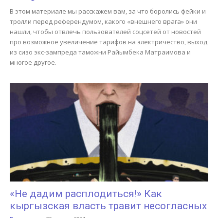
В этом материале мы расскажем вам, за что боролись фейки и
тролли перед референдумом, какого «внешнего врага» они
нашли, чтобы отвлечь пользователей соцсетей от новостей
про возможное увеличение тарифов на электричество, выход
из сизо экс-зампреда таможни Райымбека Матраимова и
многое другое.
«Не дадим расплодиться!» Как
кыргызская власть травит несогласных