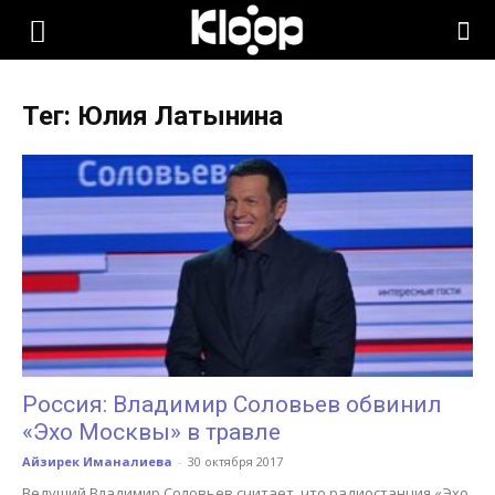
KLOOP.KG
Тег: Юлия Латынина
—
Новости
Кыргызстана
Россия: Владимир Соловьев обвинил
«Эхо Москвы» в травле
Айзирек Иманалиева
-
30 октября 2017
Ведущий Владимир Соловьев считает, что радиостанция «Эхо