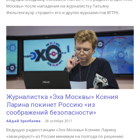
Москвы» после нападения на журналистку Татьяну
Фельгенгауэр «травит» его и других журналистов ВГТРК.
Журналистка «Эха Москвы» Ксения
Ларина покинет Россию «из
соображений безопасности»
Айдай Эркебаева
-
28 октября 2017
Ведущую радиостанции «Эхо Москвы» Ксению Ларину
«эвакуируют» из России минимум на полгода по решению