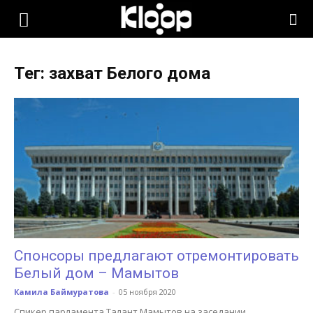
KLOOP.KG
Тег: захват Белого дома
—
Новости
Кыргызстана
Спонсоры предлагают отремонтировать
Белый дом – Мамытов
Камила Баймуратова
-
05 ноября 2020
Спикер парламента Талант Мамытов на заседании