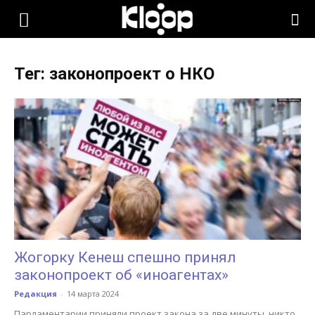
KLOOP.KG
Тег: законопроект о НКО
—
Новости
Кыргызстана
Жогорку Кенеш спешно принял
законопроект об «иноагентах»
Редакция
-
14 марта 2024
Парламентарии приняли проект закона за две минуты, никто