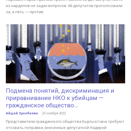
из нардепов не задал вопросов. 66 депутатов проголосовали
за, а пять — против.
Подмена понятий, дискриминация и
приравнивание НКО к убийцам —
гражданское общество...
Айдай Эркебаева
-
23 ноября 2022
Представители гражданского общества Кыргызстана требуют
отозвать поправки, внесенные депутаткой Надирой