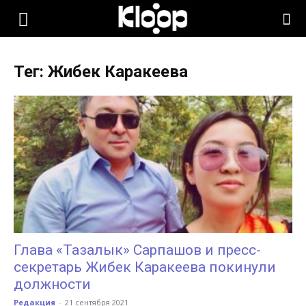
KLOOP.KG
Тег: Жибек Каракеева
—
Новости
Кыргызстана
Глава «Тазалык» Сарпашов и пресс-
секретарь Жибек Каракеева покинули
должности
Редакция
-
21 сентября 2021