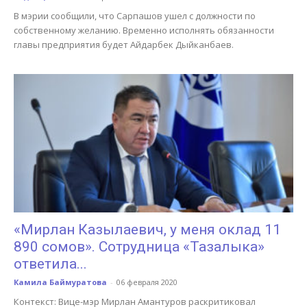
В мэрии сообщили, что Сарпашов ушел с должности по
собственному желанию. Временно исполнять обязанности
главы предприятия будет Айдарбек Дыйканбаев.
«Мирлан Казылаевич, у меня оклад 11
890 сомов». Сотрудница «Тазалыка»
ответила...
Камила Баймуратова
-
06 февраля 2020
Контекст: Вице-мэр Мирлан Амантуров раскритиковал