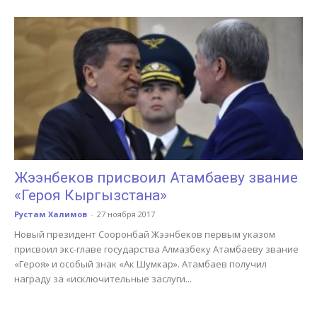
Жээнбеков присвоил Атамбаеву звание
«Героя Кыргызстана»
Рустам Халимов
-
27 ноября 2017
Новый президент Сооронбай Жээнбеков первым указом
присвоил экс-главе государства Алмазбеку Атамбаеву звание
«Героя» и особый знак «Ак Шумкар». Атамбаев получил
награду за «исключительные заслуги...