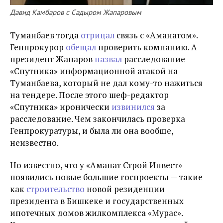
Давид Камбаров с Садыром Жапаровым
Туманбаев тогда
отрицал
связь с
«Аманатом».
Г
енпрокурор
обещал
проверить компанию.
А
п
резидент Жапаров
назвал
расследование
«Спутника» информационной атакой на
Туманбаева, который не дал кому-то нажиться
на тендере. После этого шеф-редактор
«Спутника» иронически
извинился
за
расследование. Чем закончилась проверка
Генпрокуратуры, и была ли она вообще,
неизвестно.
Но известно, что у «Аманат Строй Инвест»
появились новые большие госпроекты — такие
как
строительство
новой резиденции
президента в Бишкеке и государственных
ипотечных домов жилкомплекса «Мурас».