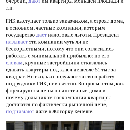
очереди,
дают
им квартиры меньшей площади и
т.п.
ГИК выступает только заказчиком, а строят дома,
в основном, частные компании, которым
государство
дает
налоговые льготы. Президент
называет
эти компании чуть ли не
бескорыстными, потому что они согласились
работать с минимальной прибылью:
по его
словам
, крупные застройщики отказались
сдавать квартиры под ключ дешевле $1 тыс за
квадрат. Но сколько получают за свою работу
подрядчики ГИК, неизвестно. Вопросы о том, как
формируются цены на ипотечные дома и
почему дольщикам госкомпании квартиры
достаются по фактически рыночной цене,
поднимают
даже в Жогорку Кенеше.