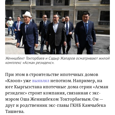
Женишбект Токторбаев и Садыр Жапаров осматривают жилой
комплекс «Асман резиденс».
При этом в строительстве ипотечных домов
«Клооп» уже
выявлял
непотизм. Например, на
юге Кыргызстана ипотечные дома серии «Асман
резиденс» строит компания, связанная с экс-
мэром Оша Женишбеком Токторбаевым. Он —
друг и родственник экс-главы ГКНБ Камчыбека
Ташиева.