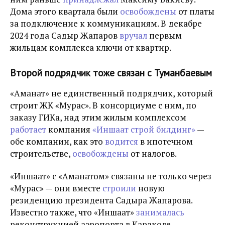
Дома этого квартала были
освобождены
от платы
за подключение к коммуникациям. В декабре
2024 года Садыр Жапаров
вручал
первым
жильцам комплекса
ключи от квартир.
Второй подрядчик тоже связан с Туманбаевым
«Аманат» не единственный подрядчик, который
строит ЖК «Мурас». В консорциуме с ним, по
заказу ГИКа, над этим жилым комплексом
работает
компания
«Иншаат строй билдинг»
—
обе компании, как это
водится
в ипотечном
строительстве,
освобождены
от налогов.
«Иншаат» с «Аманатом» связаны не только через
«Мурас» — они вместе
строили
новую
резиденцию президента Садыра Жапарова.
Известно также, что «Иншаат»
занималась
реконструкцией аэропорта в Караколе.