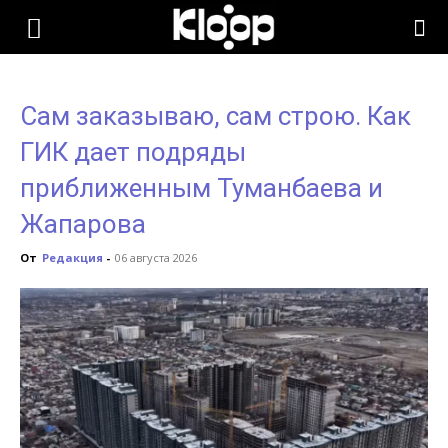
KLOOP.KG
Сам заказываю, сам строю. Как
—
ГИК дает подряды
приближенным Туманбаева и
Новости
Жапарова
От
Редакция
-
06 августа 2026
Кыргызстана