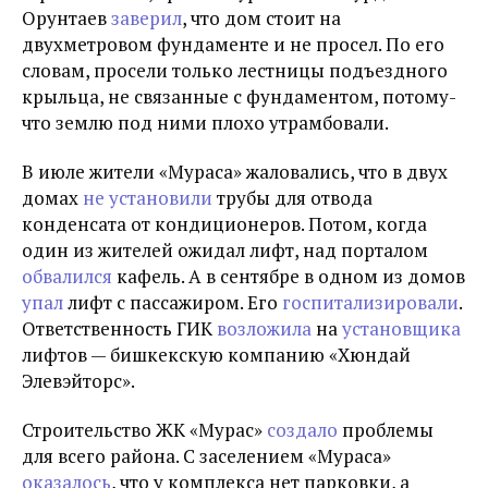
Орунтаев
заверил
, что дом стоит на
двухметровом фундаменте и не просел. По его
словам, просели только лестницы подъездного
крыльца, не связанные с фундаментом, потому-
что землю под ними плохо утрамбовали.
В июле жители «Мураса» жаловались, что в двух
домах
не установили
трубы для отвода
конденсата от кондиционеров. Потом, когда
один из жителей ожидал лифт, над порталом
обвалился
кафель. А в сентябре в одном из домов
упал
лифт с пассажиром. Его
госпитализировали
.
Ответственность ГИК
возложила
на
установщика
лифтов — бишкекскую компанию
«Хюндай
Элевэйторс».
Строительство ЖК «Мурас»
создало
проблемы
для всего района. С заселением «Мураса»
оказалось
, что у комплекса нет парковки, а