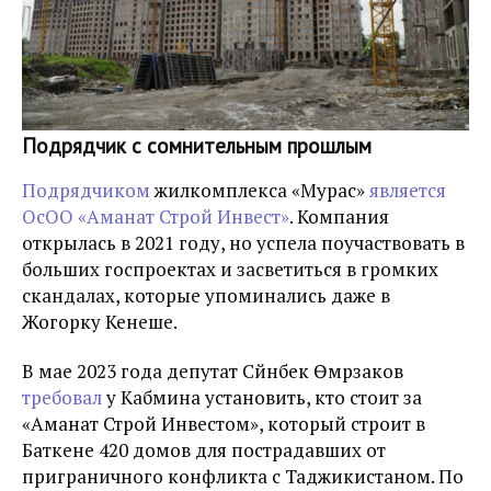
Подрядчик с сомнительным прошлым
Подрядчиком
жилкомплекса «Мурас»
является
ОсОО «Аманат Строй Инвест»
. Компания
открылась в 2021 году, но успела поучаствовать в
больших госпроектах и засветиться в громких
скандалах, которые упоминались даже в
Жогорку Кенеше.
В мае 2023 года депутат Сүйүнбек Өмүрзаков
требовал
у Кабмина установить, кто стоит за
«Аманат Строй Инвестом», который строит в
Баткене 420 домов для пострадавших от
приграничного конфликта с Таджикистаном. По