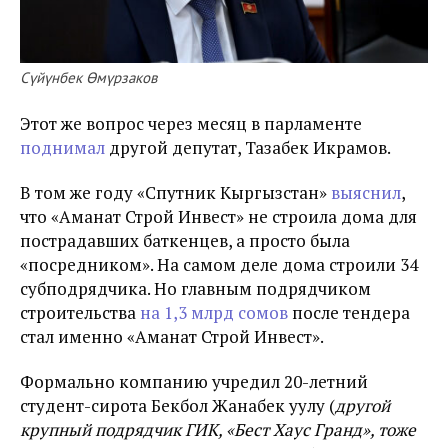
Сүйүнбек Өмүрзаков
Этот же вопрос через месяц в парламенте
поднимал
другой депутат, Тазабек Икрамов.
В том же году «Спутник Кыргызстан»
выяснил
,
что «Аманат Строй Инвест» не строила дома для
пострадавших баткенцев, а просто была
«посредником». На самом деле дома строили 34
субподрядчика. Но главным подрядчиком
строительства
на 1,3 млрд сомов
после тендера
стал именно «Аманат Строй Инвест».
Формально компанию учредил 20-летний
студент-сирота Бекбол Жанабек уулу (
другой
крупный подрядчик ГИК,
«
Бест Хаус Гранд
», тоже