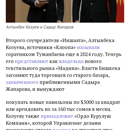
Алтынбек Козуев и Садыр Жапаров
Второго соучредителя «Иншаата», Алтынбека
Козуева, источники «Клоопа»
называли
соратником Туманбаева еще в 2024 году. Теперь
его
представляют
как
владельца
нового
текстильного рынка «Мадина». Власти Бишкека
загоняют туда торговцев со старого базара,
захваченного
приближенными Садыра
Жапарова, и вынуждают
покупать новые павильоны по $3000 за квадрат
или арендовать их за 160 тыс сомов в месяц.
Козуеву также
принадлежит
«Ордо Курулуш
Компани», которой Управление делами
президента отдало
подряд
на строительство